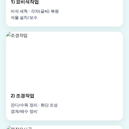
1) 묘비석작업
비석 세척 · 각자(글씨) 복원
석물 설치/보수
2) 조경작업
잔디/수목 정리 · 화단 조성
경계/배수 정비