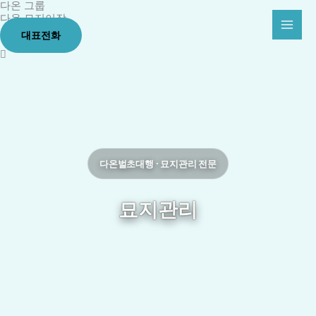
다온 그룹
콘
다온 묘지이장
텐
대표전화
츠
로
건
너
뛰
기
다온벌초대행 · 묘지관리 전문
묘지관리