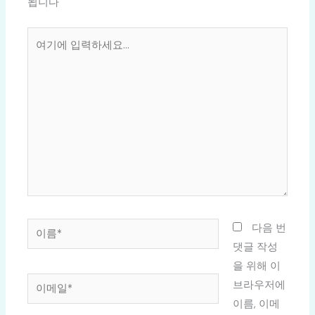
됩니다
여
기
에
입
력
하
세
요...
이
다음 번
름
댓글 작성
*
을 위해 이
이
브라우저에
메
이름, 이메