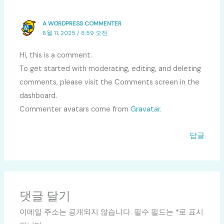
A WORDPRESS COMMENTER
8월 11, 2025 / 8:59 오전
Hi, this is a comment.
To get started with moderating, editing, and deleting
comments, please visit the Comments screen in the
dashboard.
Commenter avatars come from
Gravatar
.
답글
댓글 달기
이메일 주소는 공개되지 않습니다.
필수 필드는
*
로 표시