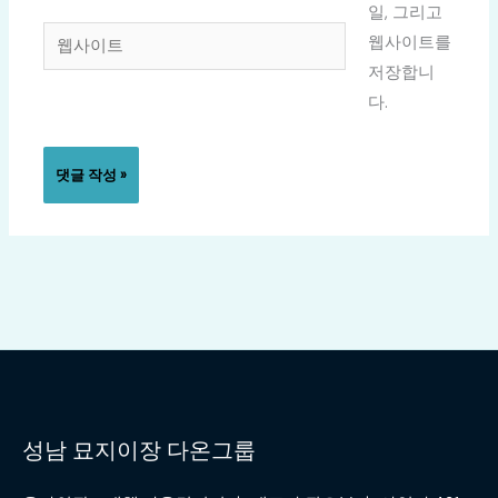
일
일, 그리고
웹
*
웹사이트를
사
저장합니
이
다.
트
성남 묘지이장 다온그룹