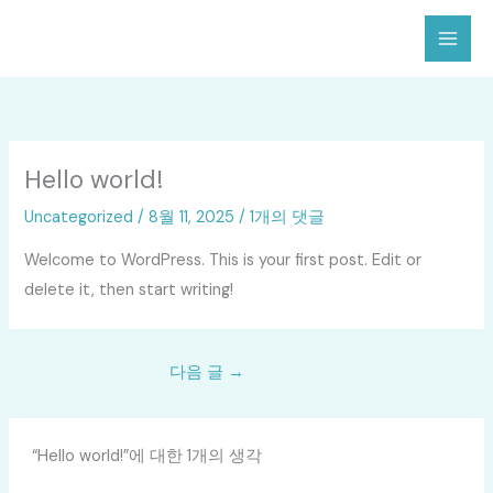
콘
텐
츠
로
건
너
Hello world!
뛰
Uncategorized
/
8월 11, 2025
/
1개의 댓글
기
Welcome to WordPress. This is your first post. Edit or
delete it, then start writing!
다음 글
→
“Hello world!”에 대한 1개의 생각